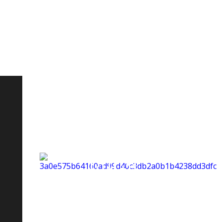
attività
sportive e
corsi